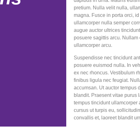
dapibus in urna. Mauris euismod
pretium. Nulla velit nulla, ul
magna. Fusce in porta orci, i
ullamcorper nulla semper conva
augue auctor ultrices tincidunt i
posuere sagittis arcu. Nullam 
ullamcorper arcu.
Suspendisse nec tincidunt ant
posuere euismod nulla. In vehi
ex nec rhoncus. Vestibulum r
finibus ligula nec feugiat. Nul
accumsan. Ut auctor tempus d
blandit. Praesent vitae puru
tempus tincidunt ullamcorper a
cursus ut turpis eu, sollicitudi
convallis et, laoreet blandit ur