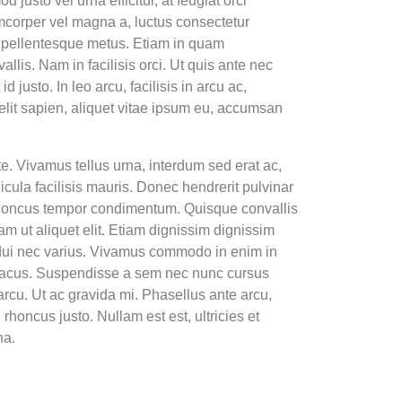
 justo vel urna efficitur, at feugiat orci
lamcorper vel magna a, luctus consectetur
d pellentesque metus. Etiam in quam
llis. Nam in facilisis orci. Ut quis ante nec
d justo. In leo arcu, facilisis in arcu ac,
elit sapien, aliquet vitae ipsum eu, accumsan
e. Vivamus tellus urna, interdum sed erat ac,
cula facilisis mauris. Donec hendrerit pulvinar
honcus tempor condimentum. Quisque convallis
lam ut aliquet elit. Etiam dignissim dignissim
ui nec varius. Vivamus commodo in enim in
s lacus. Suspendisse a sem nec nunc cursus
rcu. Ut ac gravida mi. Phasellus ante arcu,
n rhoncus justo. Nullam est est, ultricies et
na.