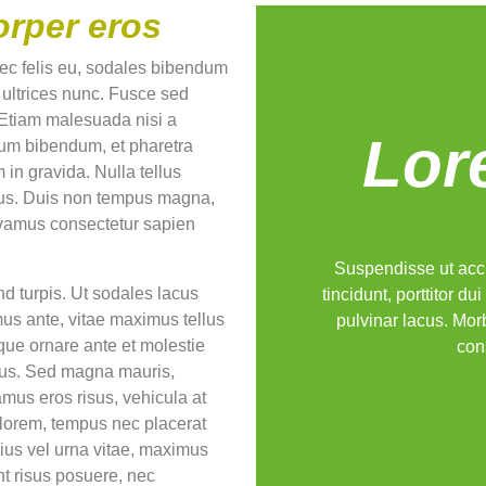
orper eros
 nec felis eu, sodales bibendum
, ultrices nunc. Fusce sed
 Etiam malesuada nisi a
Lor
psum bibendum, et pharetra
 in gravida. Nulla tellus
llus. Duis non tempus magna,
ivamus consectetur sapien
Suspendisse ut acc
nd turpis. Ut sodales lacus
tincidunt, porttitor du
us ante, vitae maximus tellus
pulvinar lacus. Morb
que ornare ante et molestie
con
mus. Sed magna mauris,
amus eros risus, vehicula at
 lorem, tempus nec placerat
rius vel urna vitae, maximus
unt risus posuere, nec