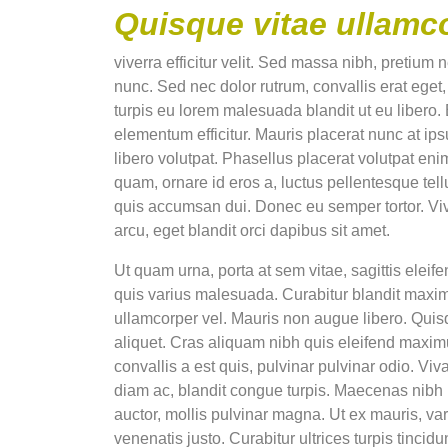
Quisque vitae ullamc
viverra efficitur velit. Sed massa nibh, pretium
nunc. Sed nec dolor rutrum, convallis erat eget
turpis eu lorem malesuada blandit ut eu libero.
elementum efficitur. Mauris placerat nunc at i
libero volutpat. Phasellus placerat volutpat enim
quam, ornare id eros a, luctus pellentesque te
quis accumsan dui. Donec eu semper tortor. V
arcu, eget blandit orci dapibus sit amet.
Ut quam urna, porta at sem vitae, sagittis eleife
quis varius malesuada. Curabitur blandit maxim
ullamcorper vel. Mauris non augue libero. Quis
aliquet. Cras aliquam nibh quis eleifend maxi
convallis a est quis, pulvinar pulvinar odio. Viv
diam ac, blandit congue turpis. Maecenas nibh
auctor, mollis pulvinar magna. Ut ex mauris, va
venenatis justo. Curabitur ultrices turpis tincid