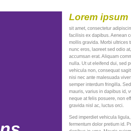
Lorem ipsum 
sit amet, consectetur adipisci
facilisis ex dapibus. Aenean c
mollis gravida. Morbi ultrices t
nunc eros, laoreet sed odio a
accumsan erat. Aliquam commodo
nulla. Ut ut eleifend dui, sed p
vehicula non, consequat sagitt
nisi nec ante malesuada vive
semper interdum fringilla. Sed
mauris, varius in dapibus id, v
neque at felis posuere, non eff
gravida nisl ac, luctus orci.
Sed imperdiet vehicula ligula, 
ons
fermentum dolor pretium id. Pr