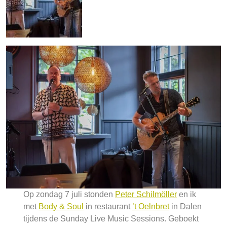
Op zondag 7 juli stonden
Peter Schilmöller
en ik
met
Body & Soul
in restaurant
’t Oelnbret
in Dalen
tijdens de Sunday Live Music Sessions. Geboekt