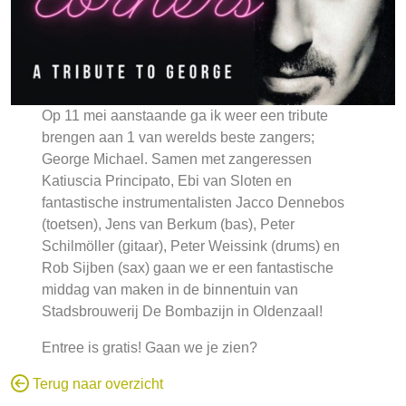
Op 11 mei aanstaande ga ik weer een tribute
brengen aan 1 van werelds beste zangers;
George Michael. Samen met zangeressen
Katiuscia Principato, Ebi van Sloten en
fantastische instrumentalisten Jacco Dennebos
(toetsen), Jens van Berkum (bas), Peter
Schilmöller (gitaar), Peter Weissink (drums) en
Rob Sijben (sax) gaan we er een fantastische
middag van maken in de binnentuin van
Stadsbrouwerij De Bombazijn in Oldenzaal!
Entree is gratis! Gaan we je zien?
Terug naar overzicht